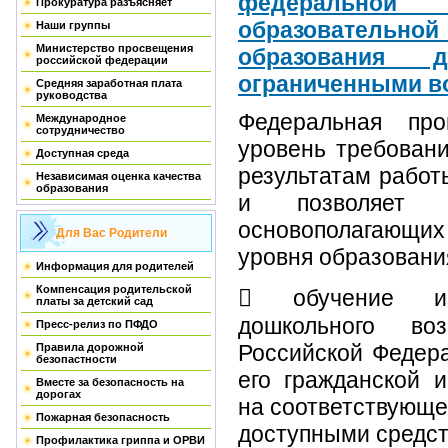
федерально
Прокуратура разъясняет
образовательной
Наши группы
Министерство просвещения
образования 
российской федерации
ограниченными в
Средняя заработная плата
руководства
Федеральная про
Международное
сотрудничество
уровень требовани
Доступная среда
результатам работ
Независимая оценка качества
образования
и позволяет р
основополагающи
Для Вас Родители
уровня образовани
Информация для родителей
Компенсация родительской
 обучение и
платы за детский сад
дошкольного во
Пресс-релиз по ПФДО
Российской Федер
Правила дорожной
безопастности
его гражданской и
Вместе за безопасность на
дорогах
на соответствующе
Пожарная безопасность
доступными средс
Профилактика гриппа и ОРВИ