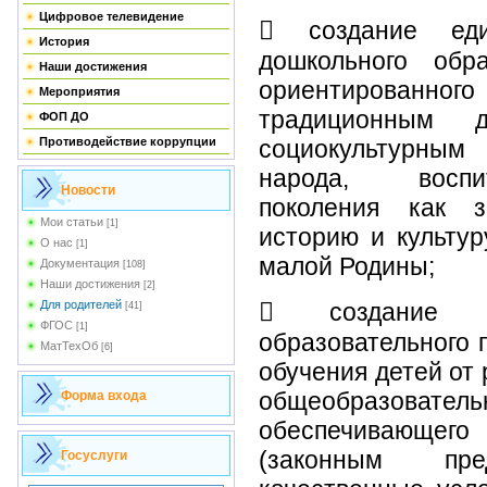
Цифровое телевидение
 создание еди
История
дошкольного обр
Наши достижения
ориентированног
Мероприятия
традиционным д
ФОП ДО
социокультурным
Противодействие коррупции
народа, воспи
Новости
поколения как 
Мои статьи
[1]
историю и культур
О нас
[1]
малой Родины;
Документация
[108]
Наши достижения
[2]
 создание е
Для родителей
[41]
ФГОС
[1]
образовательного 
МатТехОб
[6]
обучения детей от
общеобразоват
Форма входа
обеспечивающего 
(законным пред
Госуслуги