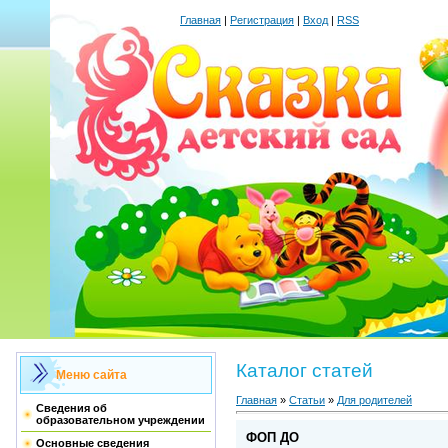
Главная
|
Регистрация
|
Вход
|
RSS
Каталог статей
Меню сайта
Главная
»
Статьи
»
Для родителей
Сведения об
образовательном учреждении
ФОП ДО
Основные сведения