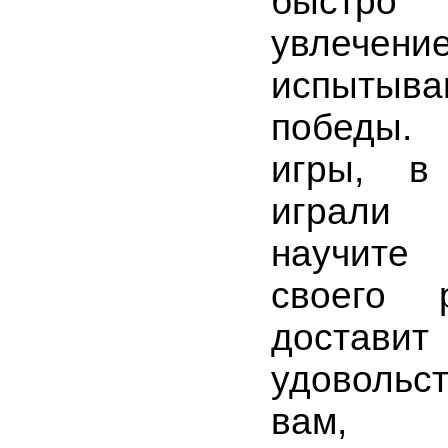
быстро
увлечени
испытыв
победы
игры, в
играли
научите
своего 
достав
удовольс
вам, в