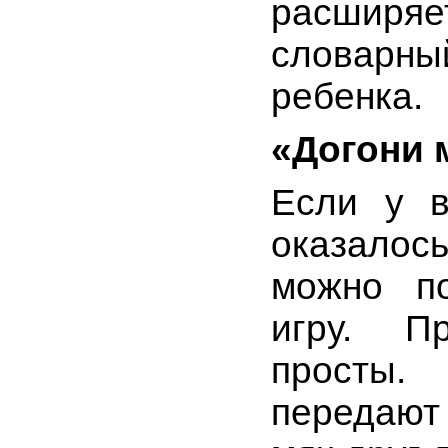
расширяе
словарны
ребенка.
«Догони 
Если у в
оказало
можно по
игру. П
прост
передаю