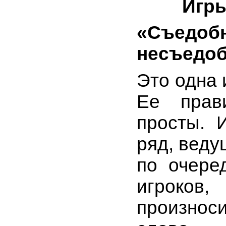
Игры
«Съе
несъедо
Это одна 
Ее прав
просты. 
ряд, веду
по очере
игроко
произноси