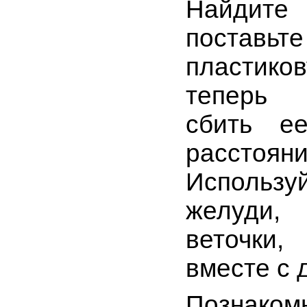
Найдит
постав
пластико
теперь 
сбить е
расстояни
Использ
желуди
веточки,
вместе с 
Познако