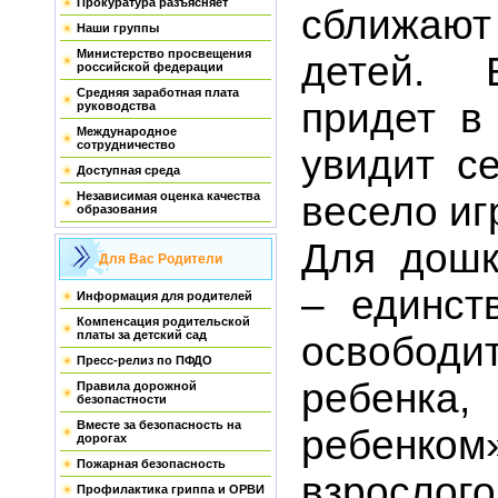
Прокуратура разъясняет
сближают
Наши группы
Министерство просвещения
детей. 
российской федерации
Средняя заработная плата
придет в 
руководства
Международное
сотрудничество
увидит се
Доступная среда
весело иг
Независимая оценка качества
образования
Для дошк
Для Вас Родители
– единст
Информация для родителей
Компенсация родительской
платы за детский сад
освободи
Пресс-релиз по ПФДО
ребенка
Правила дорожной
безопастности
Вместе за безопасность на
ребен
дорогах
Пожарная безопасность
взро
Профилактика гриппа и ОРВИ