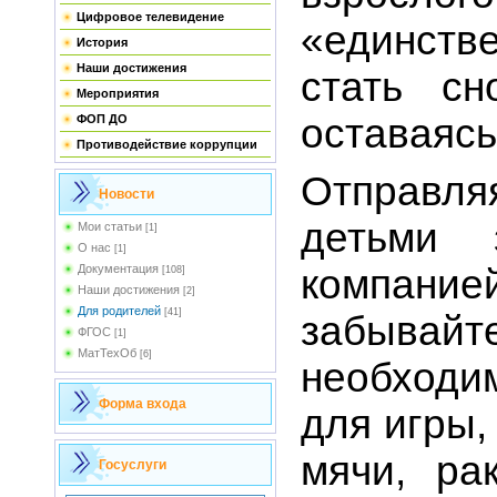
Цифровое телевидение
«единств
История
Наши достижения
стать сн
Мероприятия
оставаясь
ФОП ДО
Противодействие коррупции
Отправля
Новости
детьми 
Мои статьи
[1]
О нас
[1]
Документация
компа
[108]
Наши достижения
[2]
Для родителей
[41]
забывайте
ФГОС
[1]
МатТехОб
[6]
необходи
Форма входа
для игры,
мячи, ра
Госуслуги