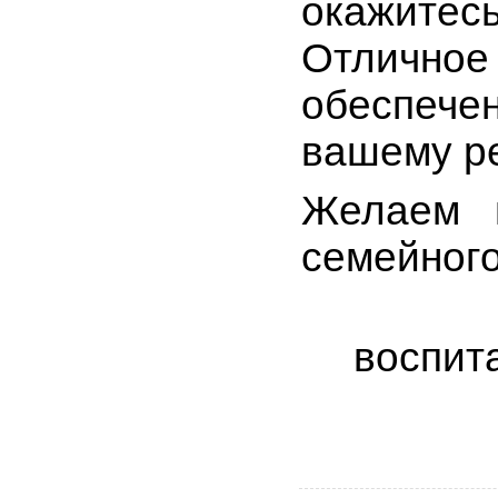
окажитес
Отлично
обеспеч
вашему ре
Желаем 
семейного
воспит