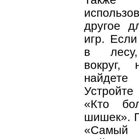
использо
другое д
игр. Есл
в лесу,
вокруг, 
найдете
Устройте
«Кто бо
шишек». 
«Самый