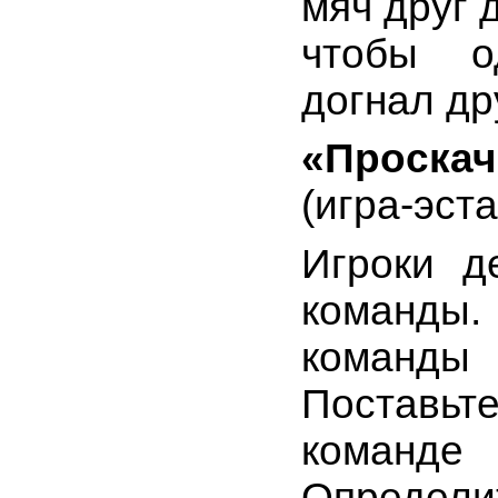
мяч друг д
чтобы 
догнал др
«Проска
(игра-эст
Игроки д
команд
команд
Поставь
коман
Определи