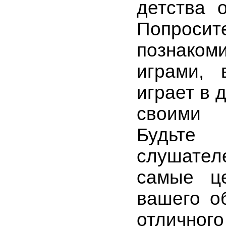
детства 
Попрос
познак
играми, 
играет в 
своими с
Будьте 
слушател
самые ц
вашего о
отличног