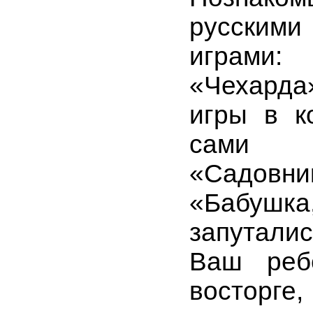
русским
играми:
«Чехарда
игры в к
сами в
«Садовни
«Бабуш
запутали
Ваш реб
восторге