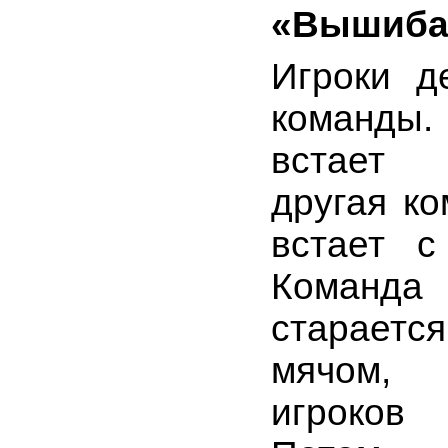
«Вышиб
Игроки д
команды.
встает 
другая к
встает с
Команд
старае
мячом,
игроков