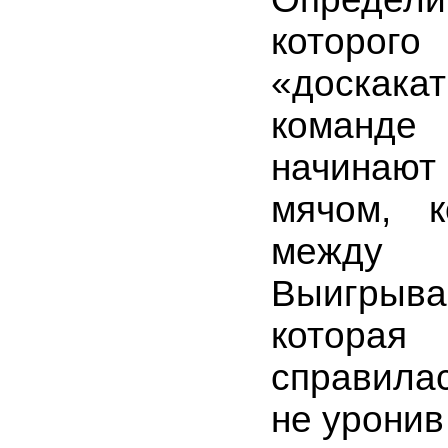
которог
«доска
коман
начинаю
мячом, к
между 
Выигрыв
котора
справила
не уронив