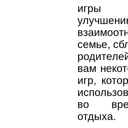
игры с
улучшени
взаимо
семье, сб
родителе
вам неко
игр, кот
использо
во вре
отдыха.