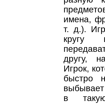
предмет
имена, ф
т. д.). И
кругу 
передав
другу, н
Игрок, ко
быстро н
выбывает 
в таку