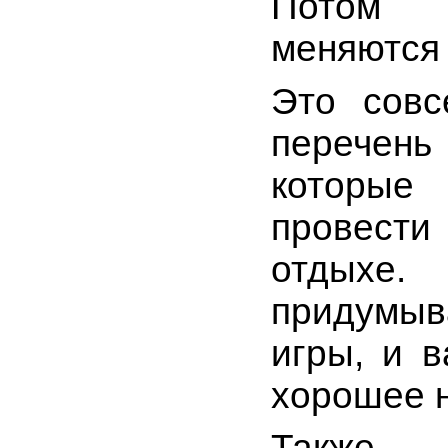
Потом
меняются
Это совс
перечень
которы
провести
отдыхе. 
придум
игры, и 
хорошее 
Такж