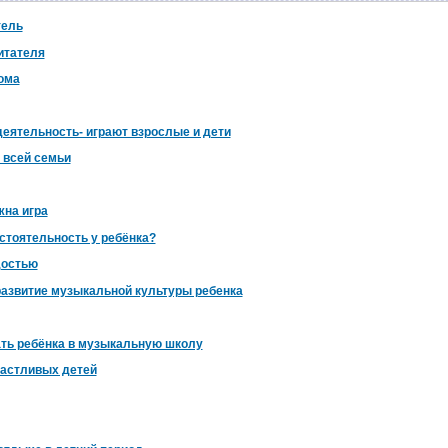
тель
итателя
ома
деятельность- играют взрослые и дети
 всей семьи
жна игра
стоятельность у ребёнка?
достью
развитие музыкальной культуры ребенка
ать ребёнка в музыкальную школу
частливых детей