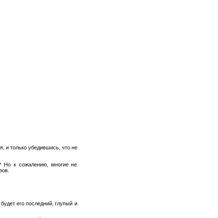
Единый портал государственных и
муниципальных услуг
МИНИСТЕРСТВО ОБРАЗОВАНИЯ
И НАУКИ
Департамент образования
Администрация Мариинска
, и только убедившись, что не
? Но к сожалению, многие не
Центр мониторинга
зов.
Гос Услуги КО
 будет его последний, глупый и