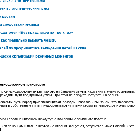
отдыхе в летний период»
ен в логопедический пункт
а цветам
ей средствами музыки
одителей «Без праздников нет детства»
 как правильно выбрать чешки.
елей по профилактике выпадения детей из окна
роцессе организации режимных моментов
лезнодорожном транспорте
 к железнодорожным путям, как это ни банально звучит, надо внимательно осмотреться
реходить пути под прямым углом. При этом не следует наступать на рельсы.
ребегать путь перед приближающимся поездом! Казалось бы зачем это повторять
рят в собственные силы и недооценивают «силы» и скорости тепловозов и электрово
ко по середине широкого междупутья или обочине земляного полотна.
 или по концам шпал - смертельно опасно! Запнуться, оступиться может любой, и это
!