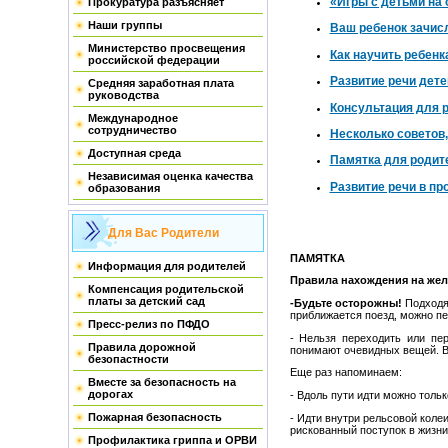
«Игры с детьми на 
Прокуратура разъясняет
Наши группы
Ваш ребенок зачисл
Министерство просвещения
Как научить ребенк
российской федерации
Развитие речи дет
Средняя заработная плата
руководства
Консультация для р
Международное
сотрудничество
Несколько советов,
Доступная среда
Памятка для родит
Независимая оценка качества
Развитие речи в п
образования
Для Вас Родители
ПАМЯТКА
Информация для родителей
Правила нахождения на же
Компенсация родительской
платы за детский сад
-Будьте осторожны!
Подходя
приближается поезд, можно пе
Пресс-релиз по ПФДО
- Нельзя переходить или пе
Правила дорожной
понимают очевидных вещей. Ве
безопастности
Еще раз напоминаем:
Вместе за безопасность на
дорогах
- Вдоль пути идти можно толь
Пожарная безопасность
- Идти внутри рельсовой колеи
рискованный поступок в жизни
Профилактика гриппа и ОРВИ