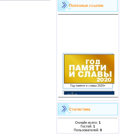
Полезные ссылки
Год памяти и славы 2020»
ФЕДЕРАЛЬНОЕ АГЕНТСТВО ПО
ОБРАЗОВАНИЮ
Статистика
Онлайн всего:
1
Гостей:
1
Управление образования
Пользователей:
0
Мариинского района