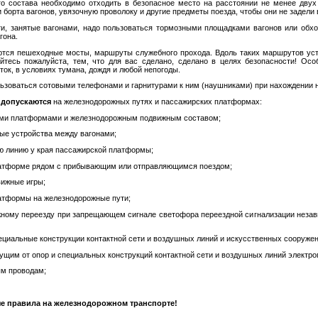
о состава необходимо отходить в безопасное место на расстоянии не менее двух
 борта вагонов, увязочную проволоку и другие предметы поезда, чтобы они не задели 
ути, занятые вагонами, надо пользоваться тормозными площадками вагонов или обхо
гона.
ются пешеходные мосты, маршруты служебного прохода. Вдоль таких маршрутов ус
йтесь пожалуйста, тем, что для вас сделано, сделано в целях безопасности! Осо
ток, в условиях тумана, дождя и любой непогоды.
ьзоваться сотовыми телефонами и гарнитурами к ним (наушниками) при нахождении на
 допускаются
на железнодорожных путях и пассажирских платформах:
ими платформами и железнодорожным подвижным составом;
ые устройства между вагонами;
ую линию у края пассажирской платформы;
латформе рядом с прибывающим или отправляющимся поездом;
вижные игры;
латформы на железнодорожные пути;
жному переезду при запрещающем сигнале светофора переездной сигнализации незав
ециальные конструкции контактной сети и воздушных линий и искусственных сооружен
дущим от опор и специальных конструкций контактной сети и воздушных линий электро
ым проводам;
е правила на железнодорожном транспорте!