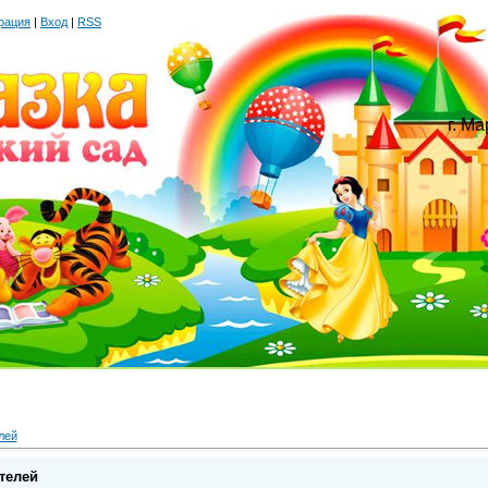
рация
|
Вход
|
RSS
г. М
лей
телей