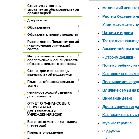
Структура и органы
Маленький испыта
управления образовательной
организацией
Растим будущего ч
Документы
Учим математику д
Образование
Читаем и играем
Образовательные стандарты
Театрализованная 
Руководство. Педагогический
(научно-педагогический)
Зимние забавы для
состав
Материально-техническое
«Строим домики»
обеспечение и оснащенность
образовательного процесса
Почему ребенку ну
Стипендии и иные виды
Как воспитать само
материальной поддержки
Платные образовательные
Просыпаемся с ра
услуги
Влияние семьи на 
Финансово-хозяйственная
деятельность
Внимание дети!
ОТЧЕТ О ФИНАНСОВЫХ
Десять причин отд
РЕЗУЛЬТАТАХ
ДЕЯТЕЛЬНОСТИ
УЧРЕЖДЕНИЯ 2020Г.
Как воспитывать с
Вакантные места для приема
Музыкатерапия
(перевода)
О дружбе
Прием в учреждение