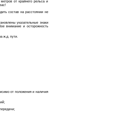
 метров от крайнего рельса и
вас!
КРИПиПР
дить состав на расстоянии не
ФИПИ
тановлены указательные знаки
бое внимание и осторожность
 ж.д. пути.
Официальная Россия
Газета ВПЕРЕД
исимо от положения и наличия
ий;
передачи;