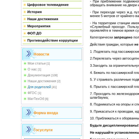
- При приближении подвижног
Цифровое телевидение
обращать внимание на двери и
История
- При переходе через ж.д. п
менее 5 метров от крайнего ва
Наши достижения
- На территории станции име
Мероприятия
«Служебный проход». Пользу
проявляйте в темное время су
ФОП ДО
Категорически
запрещено
пол
Противодействие коррупции
Действия граждан, которые
не
1 .Подлезать под пассажирск
Новости
2.Перелезать через автосцепн
Мои статьи
[1]
3.Заходить за ограничительн
О нас
[1]
4. Бежать по пассажирской п
Документация
[108]
5. У страивать различные под
Наши достижения
[2]
6. Прыгать с пассажирской п
Для родителей
[41]
ФГОС
[1]
7. Проходить по железнодоро
шлагбаума;
МатТехОб
[6]
8. Подниматься на опоры и сп
9. Прикасаться к проводам, и
Форма входа
10. Приближаться к оборванн
Будьте дисциплинированы!
Госуслуги
Не нарушайте установленны