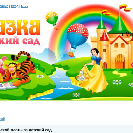
рация
|
Вход
|
RSS
г. М
лей
ской платы за детский сад