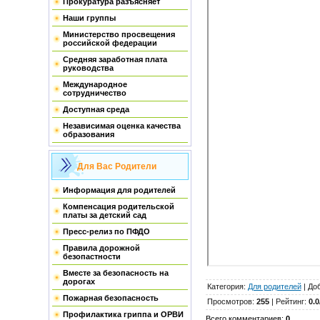
Прокуратура разъясняет
Наши группы
Министерство просвещения
российской федерации
Средняя заработная плата
руководства
Международное
сотрудничество
Доступная среда
Независимая оценка качества
образования
Для Вас Родители
Информация для родителей
Компенсация родительской
платы за детский сад
Пресс-релиз по ПФДО
Правила дорожной
безопастности
Вместе за безопасность на
дорогах
Категория
:
Для родителей
|
До
Пожарная безопасность
Просмотров
:
255
|
Рейтинг
:
0.0
Профилактика гриппа и ОРВИ
Всего комментариев
:
0