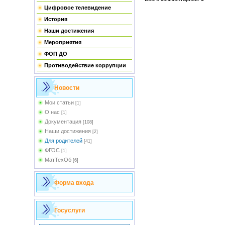
Цифровое телевидение
История
Наши достижения
Мероприятия
ФОП ДО
Противодействие коррупции
Новости
Мои статьи
[1]
О нас
[1]
Документация
[108]
Наши достижения
[2]
Для родителей
[41]
ФГОС
[1]
МатТехОб
[6]
Форма входа
Госуслуги