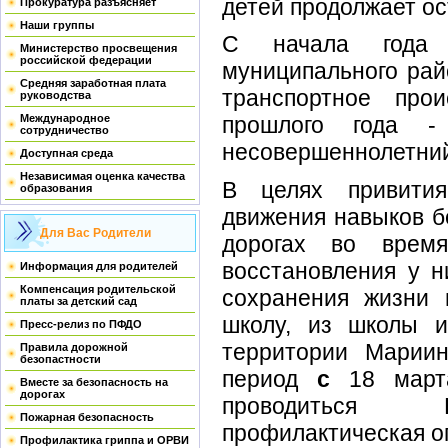
детей продолжает о
Прокуратура разъясняет
Наши группы
С начала года 
Министерство просвещения
российской федерации
муниципального рай
Средняя заработная плата
транспортное про
руководства
Международное
прошлого года -
сотрудничество
несовершеннолетний
Доступная среда
Независимая оценка качества
В целях привити
образования
движения навыков б
Для Вас Родители
дорогах во время
восстановления у н
Информация для родителей
Компенсация родительской
сохранения жизни 
платы за детский сад
школу, из школы 
Пресс-релиз по ПФДО
территории Мариин
Правила дорожной
безопастности
период
с
18 март
Вместе за безопасность на
дорогах
проводиться В
Пожарная безопасность
профилактическая о
Профилактика гриппа и ОРВИ