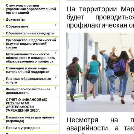
Структура и органы
На территории Мар
управления образовательной
организацией
будет проводитьс
Документы
профилактическая о
Образование
Образовательные стандарты
Руководство. Педагогический
(научно-педагогический)
состав
Материально-техническое
обеспечение и оснащенность
образовательного процесса
Стипендии и иные виды
материальной поддержки
Платные образовательные
услуги
Финансово-хозяйственная
деятельность
ОТЧЕТ О ФИНАНСОВЫХ
РЕЗУЛЬТАТАХ
ДЕЯТЕЛЬНОСТИ
УЧРЕЖДЕНИЯ 2020Г.
Вакантные места для приема
Несмотря на п
(перевода)
аварийности, а т
Прием в учреждение