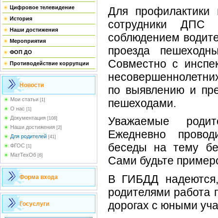
Цифровое телевидение
Для профилактики 
История
сотрудники ДПС 
Наши достижения
соблюдением водите
Мероприятия
проезда пешеходны
ФОП ДО
Совместно с инспе
Противодействие коррупции
несовершеннолетних
Новости
по выявлению и п
Мои статьи
пешеходами.
[1]
О нас
[1]
Документация
Уважаемые родит
[108]
Наши достижения
[2]
Ежедневно провод
Для родителей
[41]
беседы на тему бе
ФГОС
[1]
МатТехОб
[6]
Сами будьте пример
В ГИБДД надеются,
Форма входа
родителями работа п
дорогах с юными уч
Госуслуги