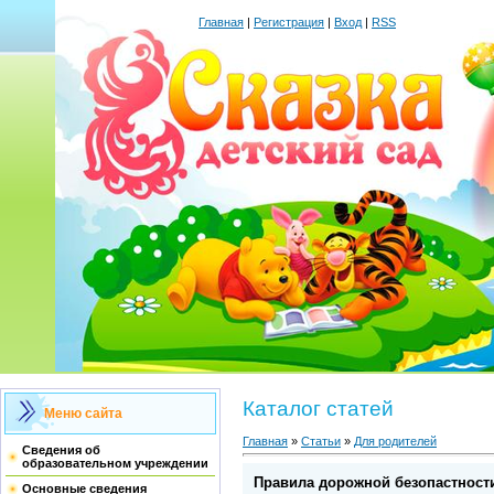
Главная
|
Регистрация
|
Вход
|
RSS
Каталог статей
Меню сайта
Главная
»
Статьи
»
Для родителей
Сведения об
образовательном учреждении
Правила дорожной безопастност
Основные сведения