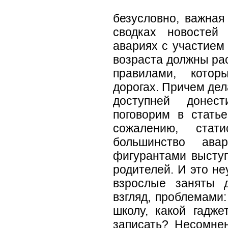
Безопасност
безусловно, важная
сводках новостей
авариях с участием 
возраста должны рас
правилами, кото
дорогах. Причем дел
доступней донес
поговорим в стать
сожалению, стат
большинство ава
фигурантами выступ
родителей. И это не
взрослые заняты 
взгляд, проблемами
школу, какой гадже
записать? Несомнен