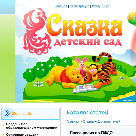
Главная
|
Регистрация
|
Вход
|
RSS
Каталог статей
Меню сайта
Главная
»
Статьи
»
Для родителей
Сведения об
образовательном учреждении
Пресс-релиз по ПФДО
Основные сведения