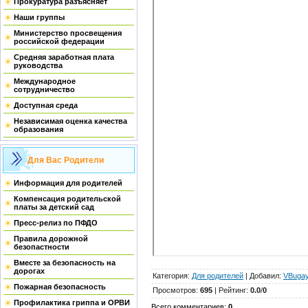
Прокуратура разъясняет
Наши группы
Министерство просвещения
российской федерации
Средняя заработная плата
руководства
Международное
сотрудничество
Доступная среда
Независимая оценка качества
образования
Для Вас Родители
Информация для родителей
Компенсация родительской
платы за детский сад
Пресс-релиз по ПФДО
Правила дорожной
безопастности
Вместе за безопасность на
дорогах
Категория
:
Для родителей
|
Добавил
:
VBuga
Пожарная безопасность
Просмотров
:
695
|
Рейтинг
:
0.0
/
0
Профилактика гриппа и ОРВИ
Всего комментариев
:
0