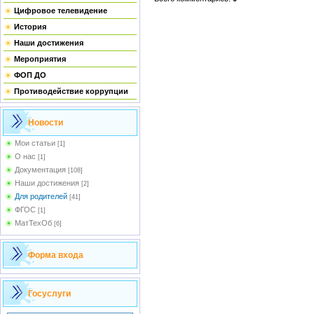
Цифровое телевидение
История
Наши достижения
Мероприятия
ФОП ДО
Противодействие коррупции
Новости
Мои статьи
[1]
О нас
[1]
Документация
[108]
Наши достижения
[2]
Для родителей
[41]
ФГОС
[1]
МатТехОб
[6]
Форма входа
Госуслуги