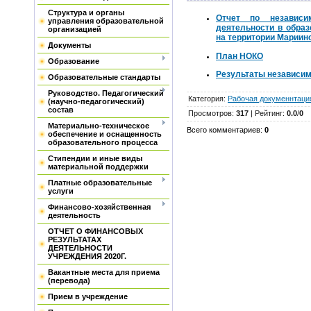
Структура и органы
Отчет по независи
управления образовательной
деятельности в обра
организацией
на территории Мариин
Документы
План НОКО
Образование
Результаты независим
Образовательные стандарты
Руководство. Педагогический
Категория
:
Рабочая докуменнтаци
(научно-педагогический)
состав
Просмотров
:
317
|
Рейтинг
:
0.0
/
0
Материально-техническое
Всего комментариев
:
0
обеспечение и оснащенность
образовательного процесса
Стипендии и иные виды
материальной поддержки
Платные образовательные
услуги
Финансово-хозяйственная
деятельность
ОТЧЕТ О ФИНАНСОВЫХ
РЕЗУЛЬТАТАХ
ДЕЯТЕЛЬНОСТИ
УЧРЕЖДЕНИЯ 2020Г.
Вакантные места для приема
(перевода)
Прием в учреждение