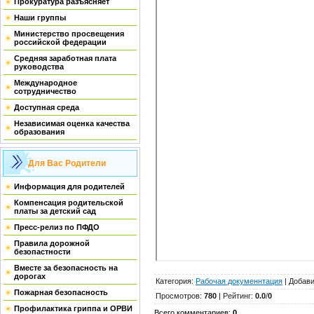
Прокуратура разъясняет
Наши группы
Министерство просвещения
российской федерации
Средняя заработная плата
руководства
Международное
сотрудничество
Доступная среда
Независимая оценка качества
образования
Для Вас Родители
Информация для родителей
Компенсация родительской
платы за детский сад
Пресс-релиз по ПФДО
Правила дорожной
безопастности
Вместе за безопасность на
дорогах
Категория
:
Рабочая докуменнтация
|
Добав
Пожарная безопасность
Просмотров
:
780
|
Рейтинг
:
0.0
/
0
Профилактика гриппа и ОРВИ
Всего комментариев
:
0