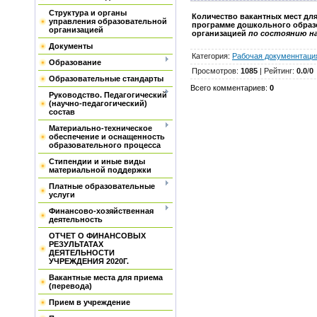
Структура и органы
Количество вакантных мест дл
управления образовательной
программе дошкольного образ
организацией
организацией
по состоянию на 
Документы
Категория
:
Рабочая докуменнтаци
Образование
Просмотров
:
1085
|
Рейтинг
:
0.0
/
0
Образовательные стандарты
Всего комментариев
:
0
Руководство. Педагогический
(научно-педагогический)
состав
Материально-техническое
обеспечение и оснащенность
образовательного процесса
Стипендии и иные виды
материальной поддержки
Платные образовательные
услуги
Финансово-хозяйственная
деятельность
ОТЧЕТ О ФИНАНСОВЫХ
РЕЗУЛЬТАТАХ
ДЕЯТЕЛЬНОСТИ
УЧРЕЖДЕНИЯ 2020Г.
Вакантные места для приема
(перевода)
Прием в учреждение