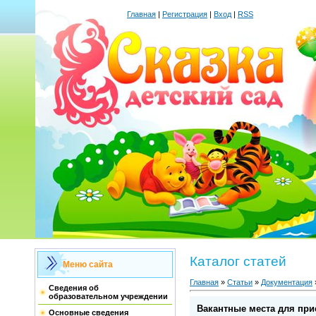
Главная
|
Регистрация
|
Вход
|
RSS
Каталог статей
Меню сайта
Главная
»
Статьи
»
Документация
Сведения об
образовательном учреждении
Вакантные места для при
Основные сведения