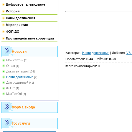
Цифровое телевидение
История
Наши достижения
Мероприятия
ФОП ДО
Противодействие коррупции
Новости
Категория
:
Наши достижения
|
Добавил
:
VBu
Просмотров
:
1044
|
Рейтинг
:
0.0
/
0
Мои статьи
[1]
О нас
Всего комментариев
:
0
[1]
Документация
[108]
Наши достижения
[2]
Для родителей
[41]
ФГОС
[1]
МатТехОб
[6]
Форма входа
Госуслуги