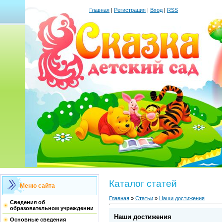
Главная
|
Регистрация
|
Вход
|
RSS
Каталог статей
Меню сайта
Главная
»
Статьи
»
Наши достижения
Сведения об
образовательном учреждении
Наши достижения
Основные сведения