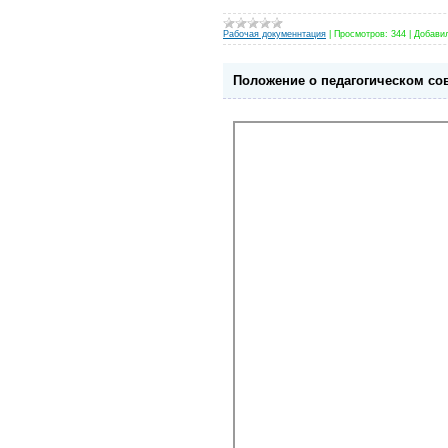
Рабочая докуменнтация
|
Просмотров:
344
|
Добави
Положение о педагогическом со