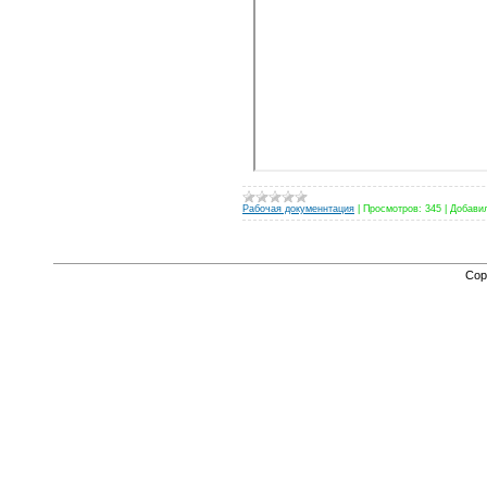
Рабочая докуменнтация
|
Просмотров:
345
|
Добави
Cop