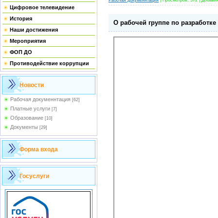
Рабочая докуменнтация
|
Просмотров:
372
|
Добави
Цифровое телевидение
История
О рабочей группе по разработк
Наши достижения
Мероприятия
ФОП ДО
Противодействие коррупции
Новости
Рабочая докуменнтация
[62]
Платные услуги
[7]
Образование
[10]
Документы
[29]
Форма входа
Госуслуги