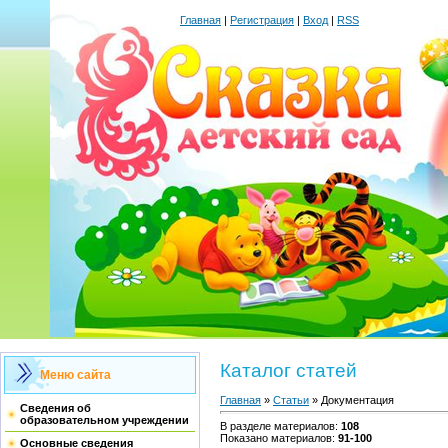
Главная
|
Регистрация
|
Вход
|
RSS
Каталог статей
Меню сайта
Главная
»
Статьи
» Документация
Сведения об
образовательном учреждении
В разделе материалов
:
108
Показано материалов
:
91-100
Основные сведения