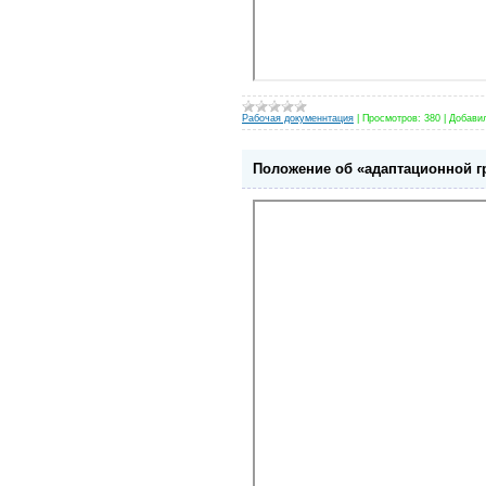
Рабочая докуменнтация
|
Просмотров:
380
|
Добави
Положение об «адаптационной гр