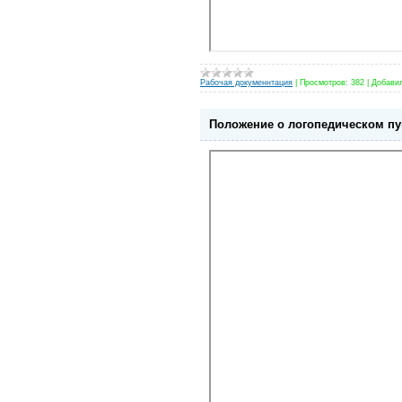
Рабочая докуменнтация
|
Просмотров:
382
|
Добави
Положение о логопедическом пу