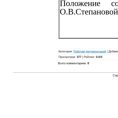
Положение со
О.В.Степановой
Категория
:
Рабочая докуменнтация
|
Добав
Просмотров
:
377
|
Рейтинг
:
0.0
/
0
Всего комментариев
:
0
Cop