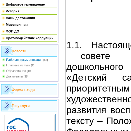
Цифровое телевидение
История
Наши достижения
Мероприятия
ФОП ДО
Противодействие коррупции
1.1. Настоя
Новости
совете му
Рабочая докуменнтация
[62]
дошкольног
Платные услуги
[7]
Образование
[10]
«Детский с
Документы
[29]
приоритетным
Форма входа
художестве
Госуслуги
развития вос
тексту – Поло