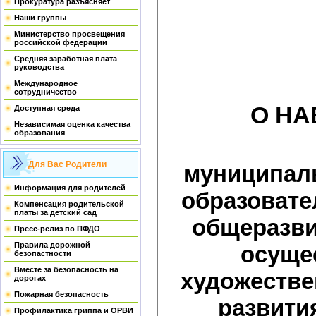
Прокуратура разъясняет
Наши группы
Министерство просвещения
российской федерации
Средняя заработная плата
руководства
Международное
сотрудничество
О НА
Доступная среда
Независимая оценка качества
образования
Для Вас Родители
муниципал
Информация для родителей
образовате
Компенсация родительской
платы за детский сад
общеразви
Пресс-релиз по ПФДО
Правила дорожной
осуще
безопастности
Вместе за безопасность на
художестве
дорогах
Пожарная безопасность
развити
Профилактика гриппа и ОРВИ