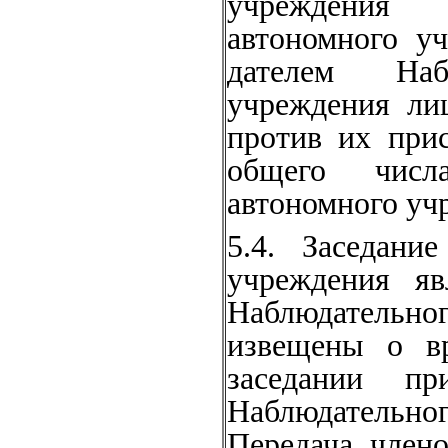
учреждения 
автономного у
дателем Наб
учреждения лиц
против их прис
общего числ
автономного уч
5.4. Заседани
учреждения яв
Наблюдательн
извещены о в
заседании пр
Наблюдательн
Передача член