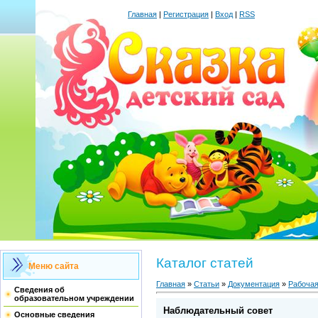
Главная
|
Регистрация
|
Вход
|
RSS
Каталог статей
Меню сайта
Главная
»
Статьи
»
Документация
»
Рабочая
Сведения об
образовательном учреждении
Наблюдательный совет
Основные сведения