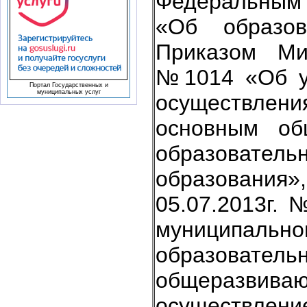
Федеральным 
«Об образов
Приказом Мин
№1014 «Об ут
Портал Государственных и
муниципальных услуг
осуществлени
основным об
образовате
образования»
05.07.2013г.
муниципаль
образовател
общеразвив
осуществлени