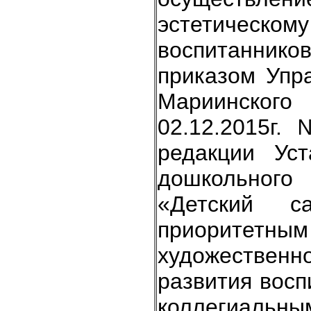
эстетичес
воспитанник
приказом Упр
Мариинског
02.12.2015г.
редакции Ус
дошкольног
«Детский с
приоритетным
художестве
развития восп
коллегиальн