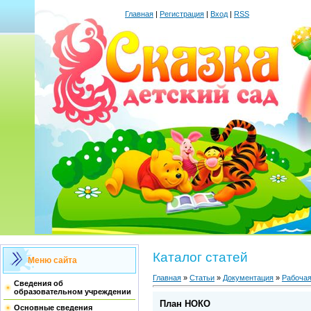
Главная
|
Регистрация
|
Вход
|
RSS
Каталог статей
Меню сайта
Главная
»
Статьи
»
Документация
»
Рабочая
Сведения об
образовательном учреждении
План НОКО
Основные сведения