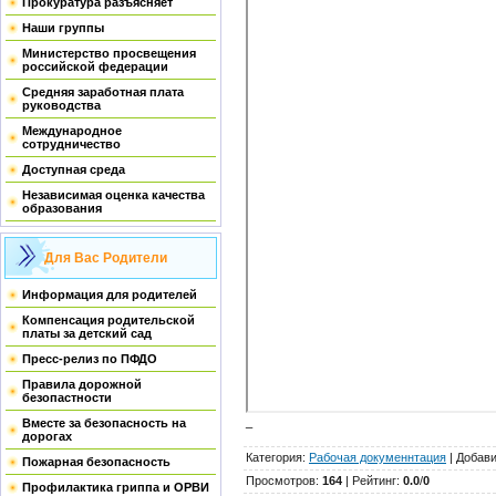
Прокуратура разъясняет
Наши группы
Министерство просвещения
российской федерации
Средняя заработная плата
руководства
Международное
сотрудничество
Доступная среда
Независимая оценка качества
образования
Для Вас Родители
Информация для родителей
Компенсация родительской
платы за детский сад
Пресс-релиз по ПФДО
Правила дорожной
безопастности
_
Вместе за безопасность на
дорогах
Категория
:
Рабочая докуменнтация
|
Добав
Пожарная безопасность
Просмотров
:
164
|
Рейтинг
:
0.0
/
0
Профилактика гриппа и ОРВИ