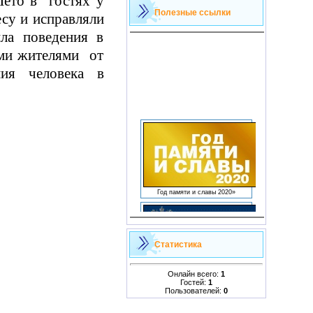
Лето в гостях у
Полезные ссылки
есу и исправляли
ла поведения в
ыми жителями от
ия человека в
Год памяти и славы 2020»
ФЕДЕРАЛЬНОЕ АГЕНТСТВО ПО
ОБРАЗОВАНИЮ
Статистика
Онлайн всего:
1
Гостей:
1
Пользователей:
0
Управление образования
Мариинского района