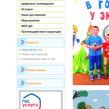
Цифровое телевидение
История
Наши достижения
Мероприятия
ФОП ДО
Противодействие коррупции
Новости
Наша жизнь
[116]
Новостная лента
[38]
Официальные новости
[19]
Форма входа
Госуслуги