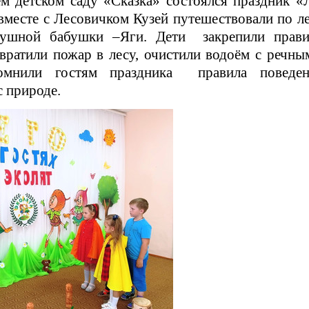
м детском саду «Сказка» состоялся праздник «
 вместе с Лесовичком Кузей путешествовали по л
лушной бабушки –Яги. Дети закрепили прави
твратили пожар в лесу, очистили водоём с речн
омнили гостям праздника правила поведен
 природе.