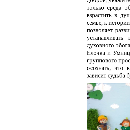
только среда о
взрастить в ду
семье, к истори
позволяет разв
устанавливать
духовного обога
Елочка и Умниц
группового про
осознать, что 
зависит судьба 