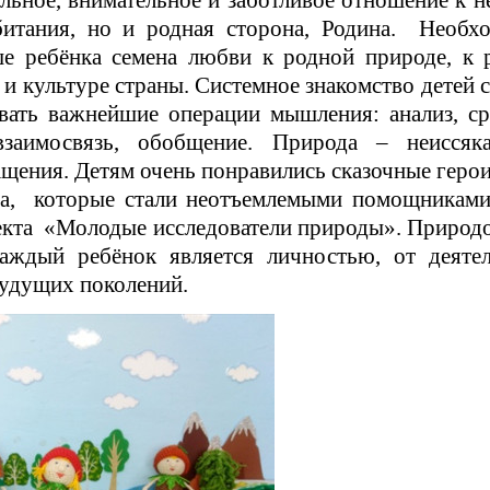
битания, но и родная сторона, Родина. Необх
ше ребёнка семена любви к родной природе, к
и и культуре страны. Системное знакомство детей
ивать важнейшие операции мышления: анализ, ср
 взаимосвязь, обобщение. Природа – неиссяк
щения. Детям очень понравились сказочные геро
а, которые стали неотъемлемыми помощниками
екта «Молодые исследователи природы». Природ
каждый ребёнок является личностью, от деяте
будущих поколений.