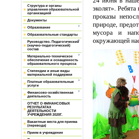
24 июня в наше
Структура и органы
эколят». Ребята
управления образовательной
организацией
проказы непос
Документы
природе, предо
Образование
мусора и нап
Образовательные стандарты
окружающей нас
Руководство. Педагогический
(научно-педагогический)
состав
Материально-техническое
обеспечение и оснащенность
образовательного процесса
Стипендии и иные виды
материальной поддержки
Платные образовательные
услуги
Финансово-хозяйственная
деятельность
ОТЧЕТ О ФИНАНСОВЫХ
РЕЗУЛЬТАТАХ
ДЕЯТЕЛЬНОСТИ
УЧРЕЖДЕНИЯ 2020Г.
Вакантные места для приема
(перевода)
Прием в учреждение