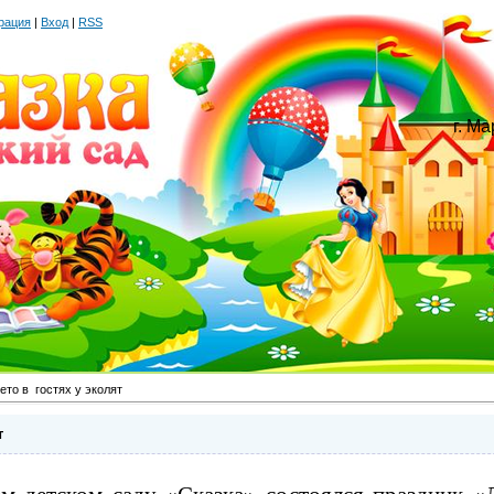
рация
|
Вход
|
RSS
г. М
ето в гостях у эколят
т