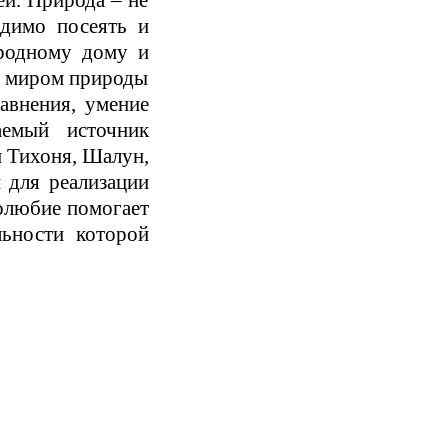
одимо посеять и
 родному дому и
 с миром природы
авнения, умение
аемый источник
и Тихоня, Шалун,
 для реализации
олюбие помогает
льности которой