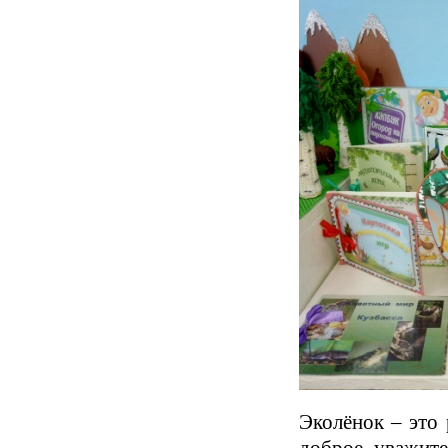
Эколёнок – это 
доброе, уважите