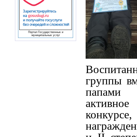
Портал Государственных и
муниципальных услуг
Воспитан
группы вм
папами
активно
конкурс
награжде