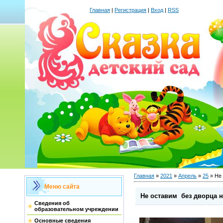
Главная
|
Регистрация
|
Вход
|
RSS
Главная
»
2021
»
Апрель
»
25
» Не 
Меню сайта
Не оставим без дворца н
Сведения об
образовательном учреждении
Основные сведения