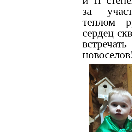
и
II
степе
за участ
теплом р
сердец ск
встречат
новоселов