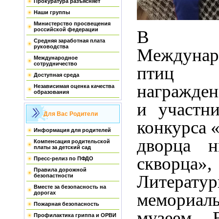
Прокуратура разъясняет
Наши группы
Министерство просвещения
российской федерации
В р
Средняя заработная плата
руководства
Междуна
Международное
сотрудничество
птиц с
Доступная среда
награжден
Независимая оценка качества
образования
и участни
Для Вас Родители
конкурса 
Информация для родителей
дворца н
Компенсация родительской
платы за детский сад
скворца»
Пресс-релиз по ПФДО
Правила дорожной
Литератур
безопастности
Вместе за безопасность на
мемориал
дорогах
Пожарная безопасность
музеем В
Профилактика гриппа и ОРВИ