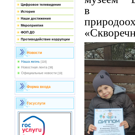
Цифровое телевидение
в р
История
природоо
Наши достижения
Мероприятия
«Скворечн
ФОП ДО
Противодействие коррупции
Новости
Наша жизнь
[116]
Новостная лента
[38]
Официальные новости
[19]
Форма входа
Госуслуги